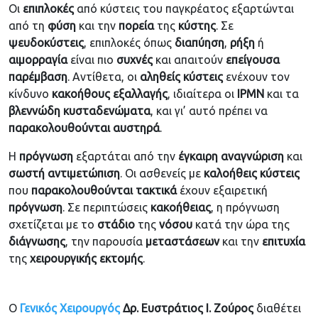
Οι
επιπλοκές
από κύστεις του παγκρέατος εξαρτώνται
από τη
φύση
και την
πορεία
της
κύστης
. Σε
ψευδοκύστεις
, επιπλοκές όπως
διαπύηση
,
ρήξη
ή
αιμορραγία
είναι πιο
συχνές
και απαιτούν
επείγουσα
παρέμβαση
. Αντίθετα, οι
αληθείς
κύστεις
ενέχουν τον
κίνδυνο
κακοήθους
εξαλλαγής
, ιδιαίτερα οι
IPMN
και τα
βλεννώδη
κυσταδενώματα
, και γι’ αυτό πρέπει να
παρακολουθούνται
αυστηρά
.
Η
πρόγνωση
εξαρτάται από την
έγκαιρη
αναγνώριση
και
σωστή
αντιμετώπιση
. Οι ασθενείς με
καλοήθεις
κύστεις
που
παρακολουθούνται
τακτικά
έχουν εξαιρετική
πρόγνωση
. Σε περιπτώσεις
κακοήθειας
, η πρόγνωση
σχετίζεται με το
στάδιο
της
νόσου
κατά την ώρα της
διάγνωσης
, την παρουσία
μεταστάσεων
και την
επιτυχία
της
χειρουργικής
εκτομής
.
Ο
Γενικός
Χειρουργός
Δρ. Ευστράτιος Ι. Ζούρος
διαθέτει