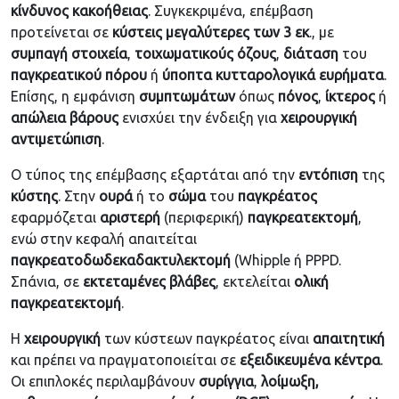
κίνδυνος
κακοήθειας
. Συγκεκριμένα, επέμβαση
προτείνεται σε
κύστεις μεγαλύτερες των 3 εκ
., με
συμπαγή
στοιχεία
,
τοιχωματικούς
όζους
,
διάταση
του
παγκρεατικού
πόρου
ή
ύποπτα
κυτταρολογικά
ευρήματα
.
Επίσης, η εμφάνιση
συμπτωμάτων
όπως
πόνος
,
ίκτερος
ή
απώλεια
βάρους
ενισχύει την ένδειξη για
χειρουργική
αντιμετώπιση
.
Ο τύπος της επέμβασης εξαρτάται από την
εντόπιση
της
κύστης
. Στην
ουρά
ή το
σώμα
του
παγκρέατος
εφαρμόζεται
αριστερή
(περιφερική)
παγκρεατεκτομή
,
ενώ στην κεφαλή απαιτείται
παγκρεατοδωδεκαδακτυλεκτομή
(Whipple ή PPPD.
Σπάνια, σε
εκτεταμένες
βλάβες
, εκτελείται
ολική
παγκρεατεκτομή
.
Η
χειρουργική
των κύστεων παγκρέατος είναι
απαιτητική
και πρέπει να πραγματοποιείται σε
εξειδικευμένα
κέντρα
.
Οι επιπλοκές περιλαμβάνουν
συρίγγια
,
λοίμωξη,