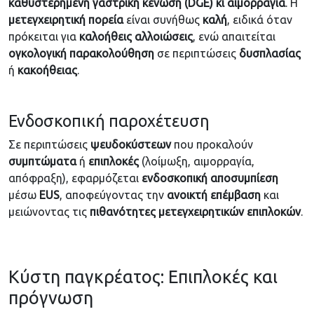
καθυστερημένη γαστρική κένωση (
DGE) κι αιμορραγία
. Η
μετεγχειρητική
πορεία
είναι συνήθως
καλή
, ειδικά όταν
πρόκειται για
καλοήθεις
αλλοιώσεις
, ενώ απαιτείται
ογκολογική
παρακολούθηση
σε περιπτώσεις
δυσπλασίας
ή
κακοήθειας
.
Ενδοσκοπική παροχέτευση
Σε περιπτώσεις
ψευδοκύστεων
που προκαλούν
συμπτώματα
ή
επιπλοκές
(λοίμωξη, αιμορραγία,
απόφραξη), εφαρμόζεται
ενδοσκοπική
αποσυμπίεση
μέσω
EUS
, αποφεύγοντας την
ανοικτή
επέμβαση
και
μειώνοντας τις
πιθανότητες μετεγχειρητικών επιπλοκών
.
Κύστη παγκρέατος: Επιπλοκές και
πρόγνωση