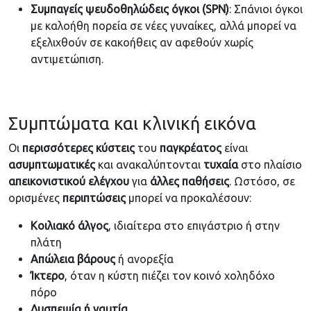
Συμπαγείς ψευδοθηλώδεις όγκοι (SPN)
: Σπάνιοι όγκοι
με καλοήθη πορεία σε νέες γυναίκες, αλλά μπορεί να
εξελιχθούν σε κακοήθεις αν αφεθούν χωρίς
αντιμετώπιση.
Συμπτώματα και κλινική εικόνα
Οι
περισσότερες
κύστεις
του
παγκρέατος
είναι
ασυμπτωματικές
και ανακαλύπτονται
τυχαία
στο πλαίσιο
απεικονιστικού
ελέγχου
για
άλλες
παθήσεις
. Ωστόσο, σε
ορισμένες
περιπτώσεις
μπορεί να προκαλέσουν:
Κοιλιακό άλγος
, ιδιαίτερα στο επιγάστριο ή στην
πλάτη
Απώλεια βάρους
ή ανορεξία
Ίκτερο
, όταν η κύστη πιέζει τον κοινό χοληδόχο
πόρο
Δυσπεψία ή ναυτία