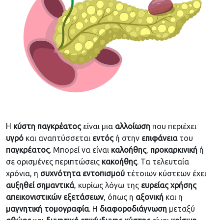
Η
κύστη παγκρέατος
είναι μια
αλλοίωση
που περιέχει
υγρό
και αναπτύσσεται
εντός
ή στην
επιφάνεια
του
παγκρέατος
. Μπορεί να είναι
καλοήθης
,
προκαρκινική
ή
σε ορισμένες περιπτώσεις
κακοήθης
. Τα τελευταία
χρόνια, η
συχνότητα
εντοπισμού
τέτοιων κύστεων έχει
αυξηθεί
σημαντικά
, κυρίως λόγω της
ευρείας
χρήσης
απεικονιστικών
εξετάσεων
, όπως η
αξονική
και η
μαγνητική
τομογραφία
. Η
διαφοροδιάγνωση
μεταξύ