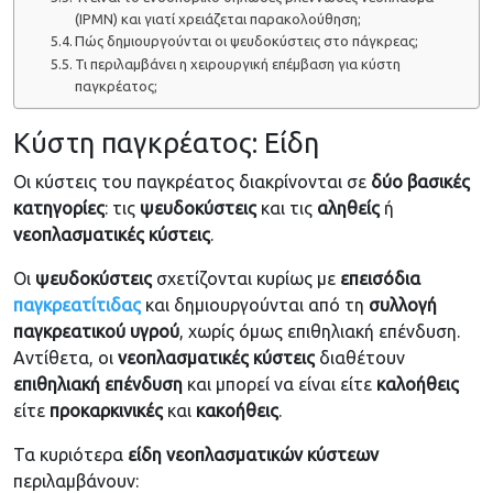
(IPMN) και γιατί χρειάζεται παρακολούθηση;
Πώς δημιουργούνται οι ψευδοκύστεις στο πάγκρεας;
Τι περιλαμβάνει η χειρουργική επέμβαση για κύστη
παγκρέατος;
Κύστη παγκρέατος: Είδη
Οι κύστεις του παγκρέατος διακρίνονται σε
δύο βασικές
κατηγορίες
: τις
ψευδοκύστεις
και τις
αληθείς
ή
νεοπλασματικές
κύστεις
.
Οι
ψευδοκύστεις
σχετίζονται κυρίως με
επεισόδια
παγκρεατίτιδας
και δημιουργούνται από τη
συλλογή
παγκρεατικού
υγρού
, χωρίς όμως επιθηλιακή επένδυση.
Αντίθετα, οι
νεοπλασματικές κύστεις
διαθέτουν
επιθηλιακή
επένδυση
και μπορεί να είναι είτε
καλοήθεις
είτε
προκαρκινικές
και
κακοήθεις
.
Τα κυριότερα
είδη
νεοπλασματικών
κύστεων
περιλαμβάνουν: