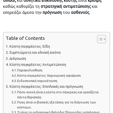
αθώας
και
δυνητικά
επικίνδυνης
κύστης
είναι
κρίσιμη
,
καθώς καθορίζει τη
στρατηγική
αντιμετώπισης
και
επηρεάζει άμεσα την
πρόγνωση
του
ασθενούς
.
Table of Contents
Κύστη παγκρέατος: Είδη
Συμπτώματα και κλινική εικόνα
Διάγνωση
Κύστη παγκρέατος: Αντιμετώπιση
Παρακολούθηση
Κύστη παγκρέατος: Χειρουργική αφαίρεση
Ενδοσκοπική παροχέτευση
Κύστη παγκρέατος: Επιπλοκές και πρόγνωση
Πόσο συχνή είναι η κύστη στο πάγκρεας και χρειάζεται
πάντα θεραπεία;
Ποιες είναι οι βασικές εξετάσεις για τη διάγνωση των
κύστεων;
Τι είναι το ενδοπορικό θηλώδες βλεννώδες νεόπλασμα