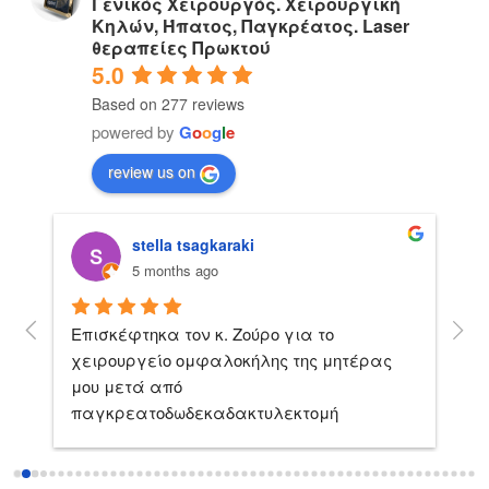
Γενικός Χειρουργός. Χειρουργική
Κηλών, Ήπατος, Παγκρέατος. Laser
θεραπείες Πρωκτού
5.0
Based on 277 reviews
powered by
G
o
o
g
l
e
review us on
stella tsagkaraki
5 months ago
Επισκέφτηκα τον κ. Ζούρο για το 
Exc
omy 
χειρουργείο ομφαλοκήλης της μητέρας 
fri
e 
μου μετά από 
for 
ing 
παγκρεατοδωδεκαδακτυλεκτομή 
 as 
(εγχείρηση Whipple). Από την πρώτη στιγμή 
the 
της συμπεριφέρθηκε με απόλυτη 