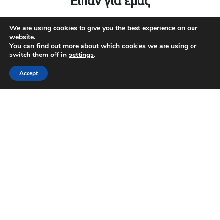
Είπαν για εμάς
We are using cookies to give you the best experience on our
website.
Δρ.Ευστράτιος Ζούρος MD, MSc, PhD -
You can find out more about which cookies we are using or
Γενικός Χειρουργός. Χειρουργική
switch them off in
settings
.
Κηλών, Ήπατος, Παγκρέατος. Laser
θεραπείες Πρωκτού
Accept
5.0
Based on 277 reviews
powered by
G
o
o
g
l
e
review us on
stella tsagkaraki
5 months ago
Επισκέφτηκα τον κ. Ζούρο για το 
Exc
omy 
χειρουργείο ομφαλοκήλης της μητέρας 
fri